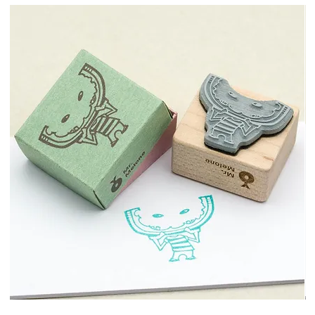
NL - 3641 SR Mijdrecht
sales@craftlines.eu
+31 297 522 533