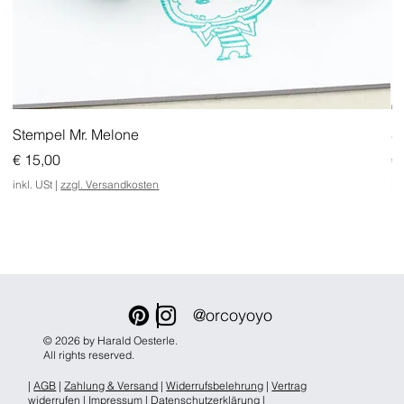
Stempel Mr. Melone
S
Preis
Pr
€ 15,00
€
inkl. USt
|
zzgl. Versandkosten
in
@orcoyoyo
© 2026 by Harald Oesterle.
All rights reserved.
|
AGB
|
Zahlung & Versand
|
Widerrufsbelehrung
|
Vertrag
widerrufen
|
Impressum
|
Datenschutzerklärung
|