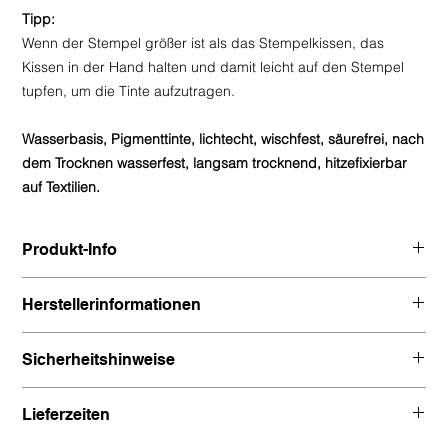
Tipp:
Wenn der Stempel größer ist als das Stempelkissen, das
Kissen in der Hand halten und damit leicht auf den Stempel
tupfen, um die Tinte aufzutragen.
Wasserbasis, Pigmenttinte, lichtecht, wischfest, säurefrei, nach
dem Trocknen wasserfest, langsam trocknend, hitzefixierbar
auf Textilien.
Produkt-Info
Nutzbare Stempelfläche: 2,4 x 2,4 cm
Herstellerinformationen
Gesamtgröße: 3,4 x 3,4 x 2 cm
Gewicht: 13g
Kontaktinformation gem. Art. 19 EU GPSR
Sicherheitshinweise
Hersteller:
Kein Spielzeug. Nicht für Kinder unter 36 Monaten geeignet.
Tsukineko CO LTD
Lieferzeiten
Kleine Teile/Es können kleine Teile entstehen/Herauslösbare
5F Suehiro JF Bldg
kleine Teile. Erstickungsgefahr!
5-1-5 Sotokanda Chiyoda-ku