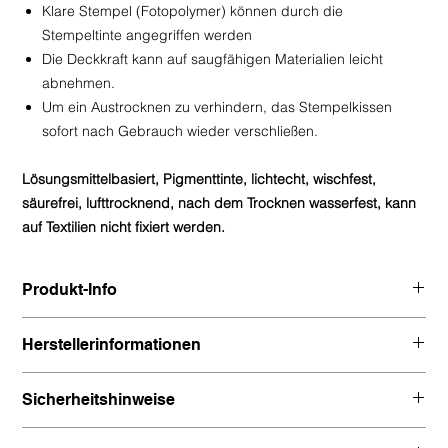
Klare Stempel (Fotopolymer) können durch die
Stempeltinte angegriffen werden
Die Deckkraft kann auf saugfähigen Materialien leicht
abnehmen.
Um ein Austrocknen zu verhindern, das Stempelkissen
sofort nach Gebrauch wieder verschließen.
Lösungsmittelbasiert, Pigmenttinte, lichtecht, wischfest,
säurefrei, lufttrocknend, nach dem Trocknen wasserfest, kann
auf Textilien nicht fixiert werden.
Produkt-Info
Nutzbare Stempelfläche: 7,6 x 3,5 cm
Herstellerinformationen
Gesamtgröße: 9,7 x 5,7 x 2,3 cm
Gewicht: 36 g
Kontaktinformation gem. Art. 19 EU GPSR
Sicherheitshinweise
Hersteller:
Kein Spielzeug. Nicht für Kinder unter 36 Monaten geeignet.
Tsukineko CO LTD