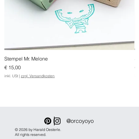
Stempel Mr. Melone
S
Preis
Pr
€ 15,00
€
inkl. USt
|
zzgl. Versandkosten
in
@orcoyoyo
© 2026 by Harald Oesterle.
All rights reserved.