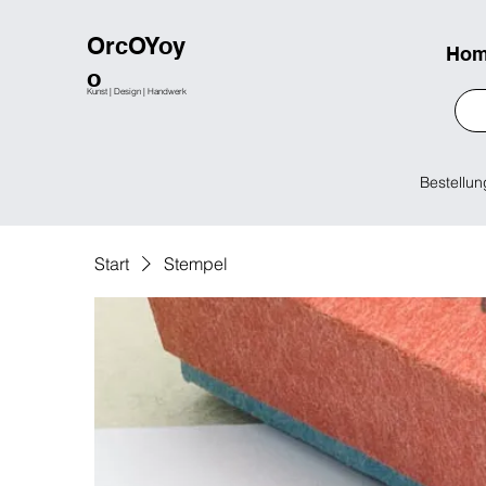
OrcOYoy
Ho
o
Kunst | Design | Handwerk
Bestellun
Start
Stempel