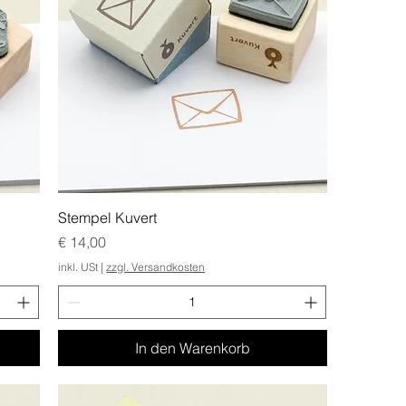
Stempel Kuvert
Preis
€ 14,00
inkl. USt
|
zzgl. Versandkosten
In den Warenkorb