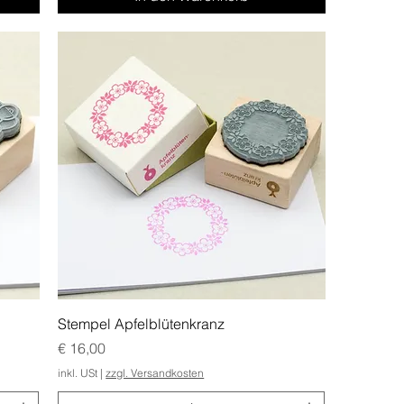
Stempel Apfelblütenkranz
Preis
€ 16,00
inkl. USt
|
zzgl. Versandkosten