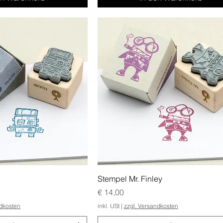
Stempel Mr. Finley
Preis
€ 14,00
ndkosten
inkl. USt
|
zzgl. Versandkosten