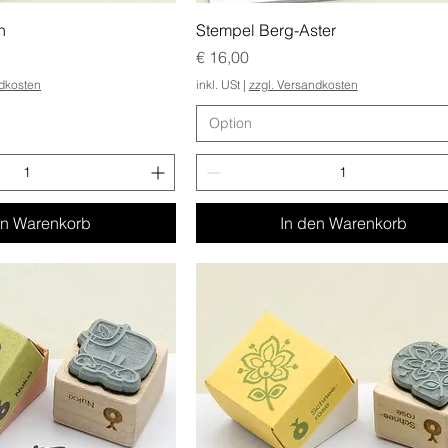
n
Stempel Berg-Aster
Preis
€ 16,00
ndkosten
inkl. USt
|
zzgl. Versandkosten
Option
en Warenkorb
In den Warenkorb