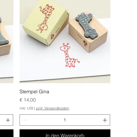
Stempel Gina
Preis
€ 14,00
inkl. USt
|
zzgl. Versandkosten
In den Warenkorb