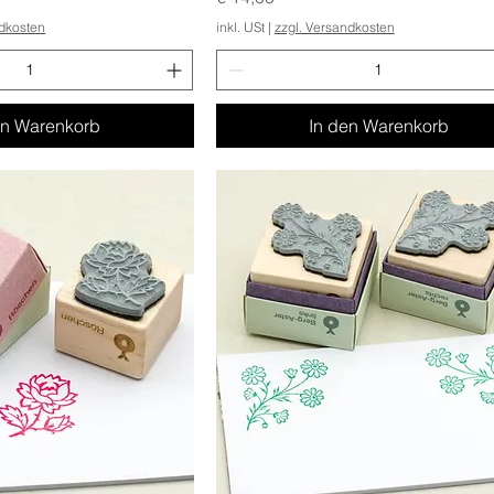
ndkosten
inkl. USt
|
zzgl. Versandkosten
en Warenkorb
In den Warenkorb