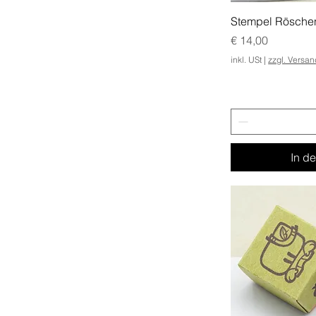
Stempel Rösche
Preis
€ 14,00
inkl. USt
|
zzgl. Versa
In d