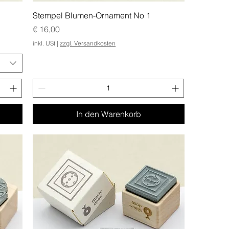
Stempel Blumen-Ornament No 1
Preis
€ 16,00
inkl. USt
|
zzgl. Versandkosten
In den Warenkorb