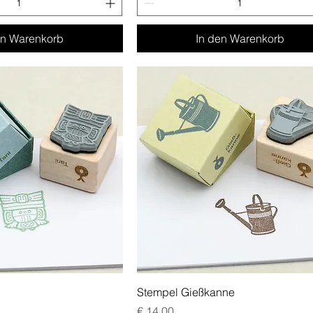
en Warenkorb
In den Warenkorb
Stempel Gießkanne
Preis
€ 14,00