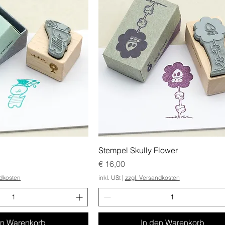
Stempel Skully Flower
Preis
€ 16,00
ndkosten
inkl. USt
|
zzgl. Versandkosten
en Warenkorb
In den Warenkorb