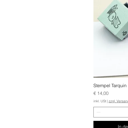
Stempel Tarquin
Preis
€ 14,00
inkl. USt
|
zzgl. Versa
In d