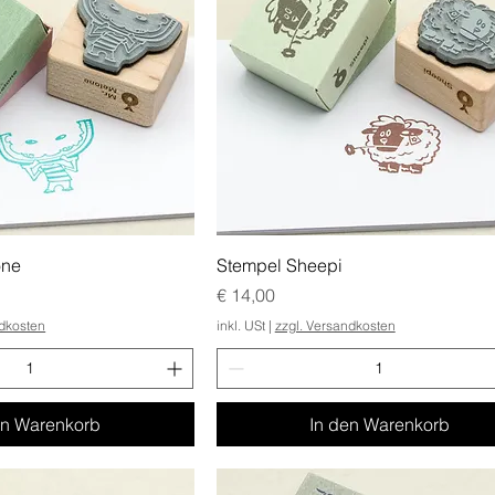
one
Stempel Sheepi
Preis
€ 14,00
ndkosten
inkl. USt
|
zzgl. Versandkosten
en Warenkorb
In den Warenkorb