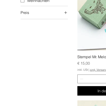
Weihnachten
Preis
8 €
45 €
Stempel Mr. Mel
Preis
€ 15,00
inkl. USt
|
zzgl. Versa
In d