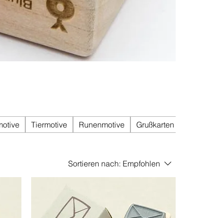
otive
Tiermotive
Runenmotive
Grußkarten
Linoldru
Sortieren nach:
Empfohlen