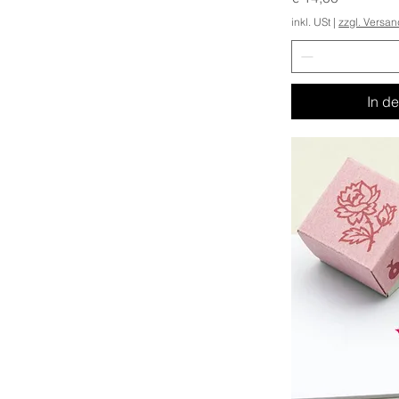
inkl. USt
|
zzgl. Versa
In d