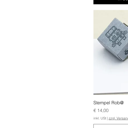
Stempel Rob@
Preis
€ 14,00
inkl. USt
|
zzgl. Versa