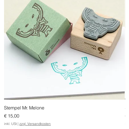
Stempel Mr. Melone
S
Preis
Pr
€ 15,00
€
inkl. USt
|
zzgl. Versandkosten
in