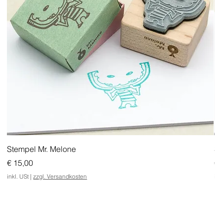
Stempel Mr. Melone
S
Preis
Pr
€ 15,00
€
inkl. USt
|
zzgl. Versandkosten
in