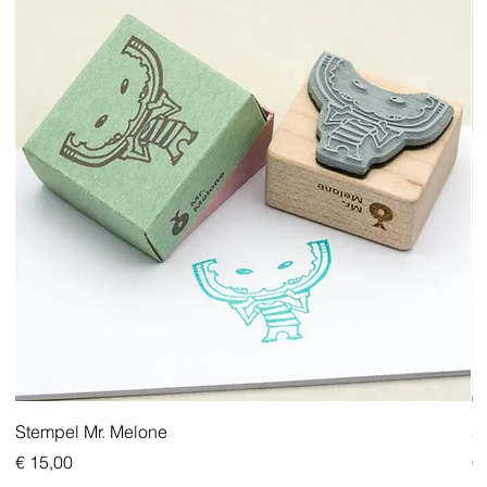
Stempel Mr. Melone
S
Preis
Pr
€ 15,00
€