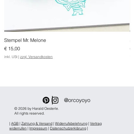
Stempel Mr. Melone
S
Preis
Pr
€ 15,00
€
inkl. USt
|
zzgl. Versandkosten
in
@orcoyoyo
© 2026 by Harald Oesterle.
All rights reserved.
|
AGB
|
Zahlung & Versand
|
Widerrufsbelehrung
|
Vertrag
widerrufen
|
Impressum
|
Datenschutzerklärung
|