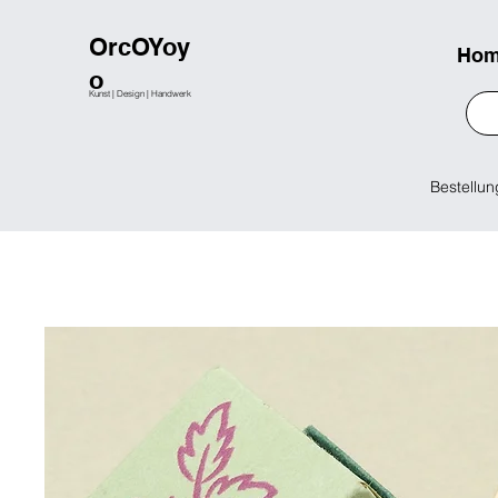
OrcOYoy
Ho
o
Kunst | Design | Handwerk
Bestellun