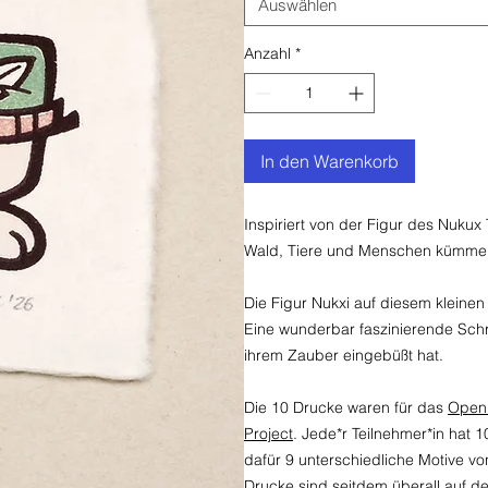
Auswählen
Anzahl
*
In den Warenkorb
Inspiriert von der Figur des Nukux
Wald, Tiere und Menschen kümmer
Die Figur Nukxi auf diesem kleinen
Eine wunderbar faszinierende Schrif
ihrem Zauber eingebüßt hat.
Die 10 Drucke waren für das
Open 
Project
. Jede*r Teilnehmer*in hat 
dafür 9 unterschiedliche Motive 
Drucke sind seitdem überall auf d