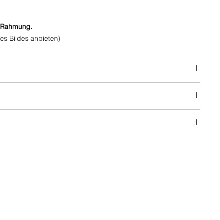
e Rahmung.
es Bildes anbieten)
handgemachtem Kozo Extra Thick White Papier 70g/m² mit
EU GPSR
 und Stempelfarbe VersaFine Clair.
s AP)
 - 3 Tage
0 Tage
- 14 Tage
om