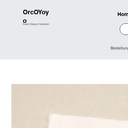
OrcOYoy
Ho
o
Kunst | Design | Handwerk
Bestellun