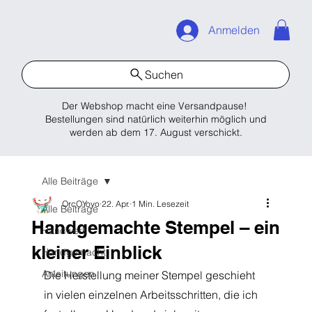
Anmelden
Suchen
Der Webshop macht eine Versandpause!
Bestellungen sind natürlich weiterhin möglich und
werden ab dem 17. August verschickt.
Alle Beiträge
OrcOYoyo
22. Apr.
1 Min. Lesezeit
Alle Beiträge
Handgemachte Stempel – ein
Handwerk
kleiner Einblick
Handgemacht
Anleitungen
Die Herstellung meiner Stempel geschieht 
in vielen einzelnen Arbeitsschritten, die ich 