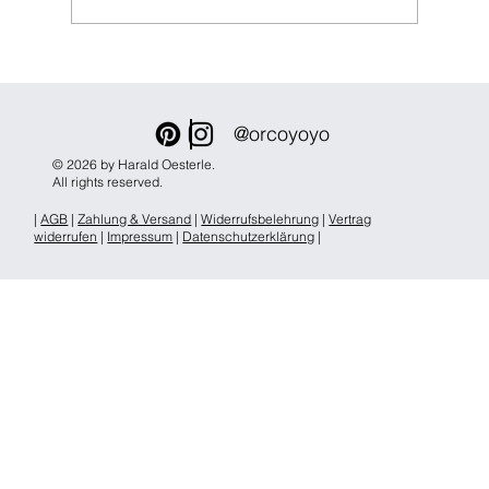
Stempeln auf Stoff mit VersaCraft
Stempelkissen
@orcoyoyo
© 2026 by Harald Oesterle.
All rights reserved.
|
AGB
|
Zahlung & Versand
|
Widerrufsbelehrung
|
Vertrag
widerrufen
|
Impressum
|
Datenschutzerklärung
|