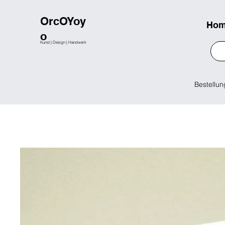
OrcOYoy
Ho
o
Kunst | Design | Handwerk
Bestellun