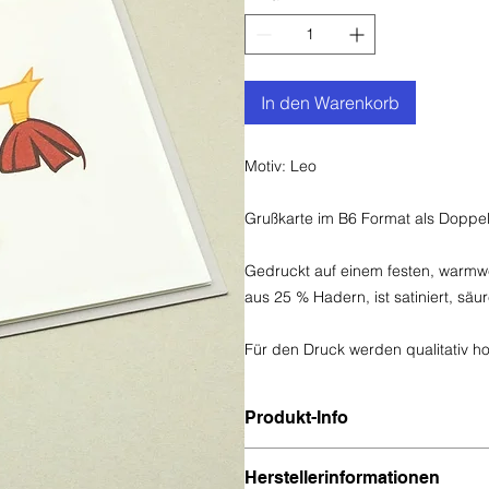
In den Warenkorb
Motiv: Leo
Grußkarte im B6 Format als Dopp
Gedruckt auf einem festen, warmwe
aus 25 % Hadern, ist satiniert, säu
Für den Druck werden qualitativ h
Produkt-Info
Größe:
Herstellerinformationen
Karte: B6, 11,8 x 16,8 cm (geschl