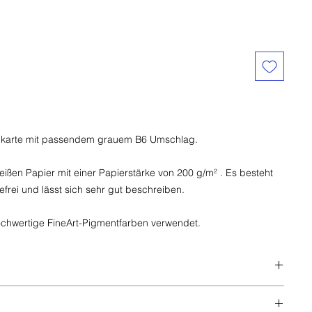
elkarte mit passendem grauem B6 Umschlag.
ißen Papier mit einer Papierstärke von 200 g/m² . Es besteht
refrei und lässt sich sehr gut beschreiben.
ochwertige FineArt-Pigmentfarben verwendet.
ossenes Format), Falz an der langen Kante